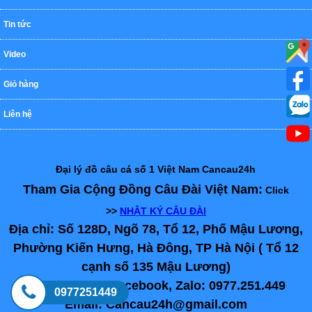
Tin tức
Video
Giỏ hàng
Liên hệ
Đại lý đồ câu cá số 1 Việt Nam Cancau24h
Tham Gia Cộng Đồng Câu Đài Việt Nam:
Click
>>
NHẬT KÝ CÂU ĐÀI
Địa chỉ: Số 128D, Ngõ 78, Tổ 12, Phố Mậu Lương,
Phường Kiến Hưng, Hà Đông, TP Hà Nội ( Tổ 12
cạnh số 135 Mậu Lương)
Hotline, SMS, Facebook, Zalo: 0977.251.449
0977251449
Email: Cancau24h@gmail.com