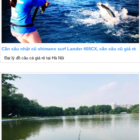
Cần câu nhật cũ shimano surf Lander 405CX, cần câu cũ giá rẻ
Đại lý đồ câu cá giá rẻ tại Hà Nội