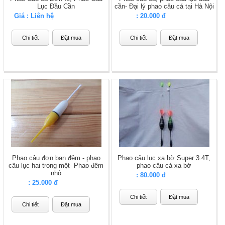
Lục Đầu Cần
cần- Đại lý phao câu cá tại Hà Nội
Giá : Liên hệ
Giá
: 20.000 đ
Chi tiết
Đặt mua
Chi tiết
Đặt mua
Phao câu đơn ban đêm - phao
Phao câu lục xa bờ Super 3.4T,
câu lục hai trong một- Phao đêm
phao câu cá xa bờ
nhỏ
Giá
: 80.000 đ
Giá
: 25.000 đ
Chi tiết
Đặt mua
Chi tiết
Đặt mua