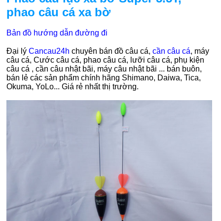
phao câu cá xa bờ
Bản đồ hướng dẫn đường đi
Đại lý
Cancau24h
chuyên bán
đồ câu cá,
cần câu cá
, máy
câu cá, Cước câu cá, phao câu cá, lưỡi câu cá, phụ kiện
câu cá , cần câu nhật bãi, máy câu nhật bãi ... bán buôn,
bán lẻ các sản phẩm chính hãng Shimano, Daiwa, Tica,
Okuma, YoLo... Giá rẻ nhất thị trường.