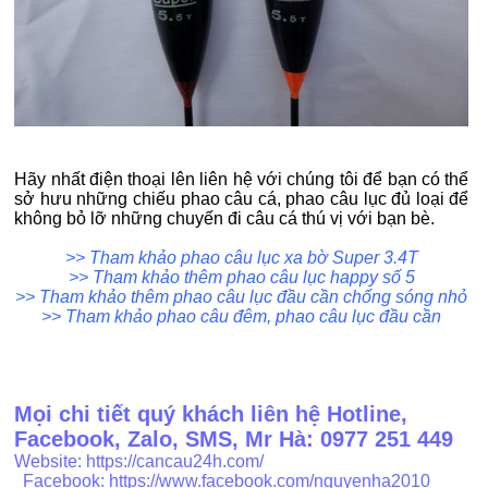
Hãy nhất điện thoại lên liên hệ với chúng tôi để bạn có thể
sở hưu những chiếu phao câu cá, phao câu lục đủ loại để
không bỏ lỡ những chuyến đi câu cá thú vị với bạn bè.
>> Tham khảo phao câu lục xa bờ Super 3.4T
>> Tham khảo thêm phao câu lục happy số 5
>> Tham khảo thêm phao câu lục đầu cần chống sóng nhỏ
>> Tham khảo phao câu đêm, phao câu lục đầu cần
Mọi chi tiết quý khách liên hệ Hotline,
Facebook, Zalo, SMS, Mr Hà: 0977 251 449
Website:
https://cancau24h.com/
Facebook:
https://www.facebook.com/nguyenha2010