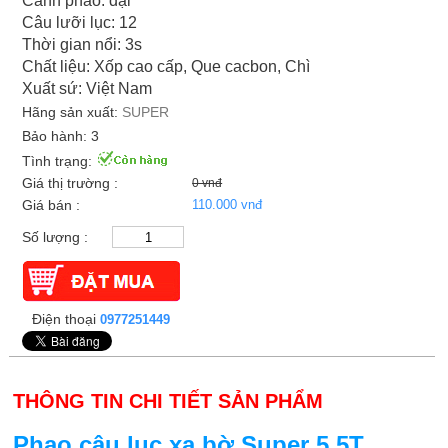
Cánh phao: đại
Câu lưỡi lục: 12
Thời gian nổi: 3s
Chất liệu: Xốp cao cấp, Que cacbon, Chì
Xuất sứ: Việt Nam
Hãng sản xuất:
SUPER
Bảo hành: 3
Tình trạng:
Giá thị trường :
0 vnđ
Giá bán :
110.000 vnđ
Số lượng :
Điện thoại
0977251449
THÔNG TIN CHI TIẾT SẢN PHẨM
Phao câu lục xa bờ Super 5.5T,