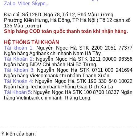
ZaLo, Viber, Skype...
Địa chỉ
:
Số 128D, Ngõ 78, Tổ 12, Phố Mậu Lương,
Phường Kiến Hưng, Hà Đông, TP Hà Nội ( Tổ 12 cạnh số
135 Mậu Lương)
Ship hàng COD toàn quốc thanh toán khi nhận hàng.
HỆ THỐNG TÀI KHOẢN
Tài khoản 1:
Nguyễn Ngọc Hà STK 2200 2051 77377
Ngân hàng Agribank chi nhánh Nam Hà Tây.
Tài Khoản 2:
Nguyễn Ngọc Hà STK 1211 00000 96356
Ngân hàng BIDV Chi nhánh Hai Bà Trưng.
Tài Khoản 3:
Nguyễn Ngọc Hà STK 0711 000 241694
Ngân hàng Vietcombank chi nhánh Thanh Xuân.
Tài Khoản 4
:
Nguyễn Ngọc Hà STK 190 330 640 10022
Ngân hàng Techcombank Phòng Giao Dịch Xa La
Tài Khoản 5
:
Nguyễn Ngọc Hà STK 100 8700 18337 Ngân
hàng Vietinbank chi nhánh Thăng Long.
Ý kiến của bạn :