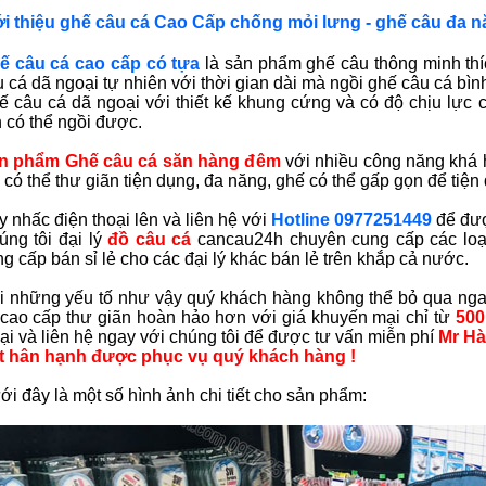
ới thiệu ghế câu cá Cao Cấp chống mỏi lưng - ghế câu đa nă
ế câu cá cao cấp có tựa
là sản phẩm ghế câu thông minh thí
 cá dã ngoại tự nhiên với thời gian dài mà ngồi ghế câu cá b
 câu cá dã ngoại với thiết kế khung cứng và có độ chịu lực c
 có thể ngồi được.
n phẩm Ghế câu cá săn hàng đêm
với nhiều công năng khá 
, có thể thư giãn tiện dụng, đa năng, ghế có thể gấp gọn để tiện
 nhấc điện thoại lên và liên hệ với
Hotline 0977251449
để đượ
úng tôi đại lý
đồ câu cá
cancau24h chuyên cung cấp các loại
g cấp bán sỉ lẻ cho các đại lý khác bán lẻ trên khắp cả nước.
i những yếu tố như vậy quý khách hàng không thể bỏ qua nga
 cao cấp thư giãn
hoàn hảo hơn với giá khuyến mại chỉ từ
500
ại và liên hệ ngay với chúng tôi để được tư vấn miễn phí
Mr Hà
t hân hạnh được phục vụ quý khách hàng !
i đây là một số hình ảnh chi tiết cho sản phẩm: