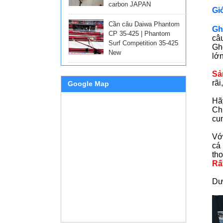
carbon JAPAN
Gi
Cần câu Daiwa Phantom
Gh
CP 35-425 | Phantom
câu
Surf Competition 35-425
Ghế
New
lớn
Sả
rãi
Google Map
Hãy
Ch
cun
Vớ
cá
tho
Rấ
Dướ