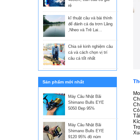
rẻ
kĩ thuật câu và bài thính
để đánh cá da trơn Lăng
,Nheo và Trê Lai…
Chia sẻ kinh nghiệm câu
cá và cách chọn vị trí
câu cá tốt nhất
Th
Sản phẩm mới nhất
Mo
Máy Câu Nhật Bãi
Chấ
Shimano Bulls EYE
Chấ
5050 Đẹp 95%
Có 
Tải
Kí
Máy Câu Nhật Bãi
Tr
Shimano Bulls EYE
Xuấ
9120 95% độ núm