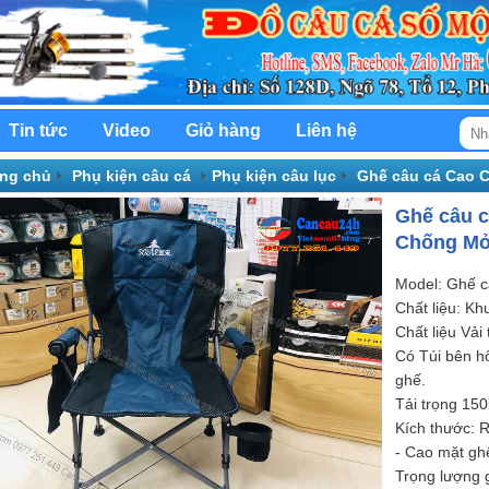
Tin tức
Video
Giỏ hàng
Liên hệ
ang chủ
Phụ kiện câu cá
Phụ kiện câu lục
Ghế câu cá Cao C
n Hàng
Ghế câu c
Chống Mỏ
Model: Ghế c
Chất liệu: Kh
Chất liệu Vải
Có Túi bên hô
ghế.
Tải trọng 150
Kích thước:
- Cao mặt g
Trọng lượng 