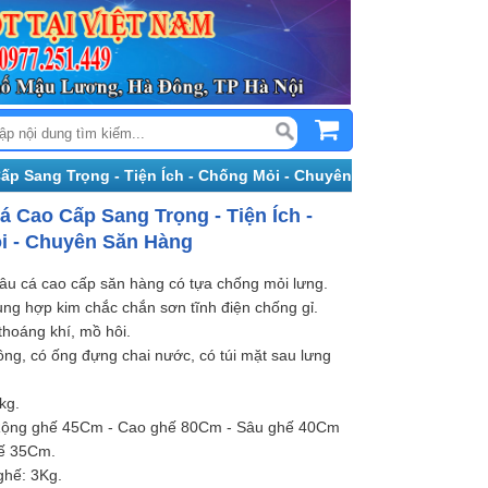
ấp Sang Trọng - Tiện Ích - Chống Mỏi - Chuyên
á Cao Cấp Sang Trọng - Tiện Ích -
i - Chuyên Săn Hàng
âu cá cao cấp săn hàng có tựa chống mỏi lưng.
ung hợp kim chắc chắn sơn tĩnh điện chống gỉ.
 thoáng khí, mồ hôi.
ng, có ống đựng chai nước, có túi mặt sau lưng
kg.
 Rộng ghế 45Cm - Cao ghế 80Cm - Sâu ghế 40Cm
hế 35Cm.
ghế: 3Kg.