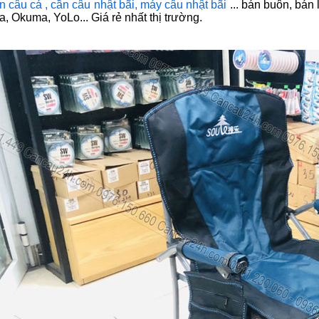
n câu cá
,
cần câu nhật bãi
,
máy câu nhật bãi
... bán buôn, bán
a, Okuma, YoLo... Giá rẻ nhất thị trường.