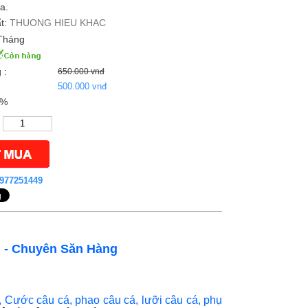
a.
t:
THUONG HIEU KHAC
Tháng
 :
650.000 vnđ
500.000 vnđ
3%
977251449
i - Chuyên Săn Hàng
,
Cước câu cá
,
phao câu cá
,
lưỡi câu cá
,
phụ