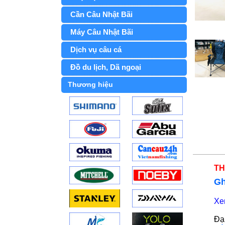
Cần Câu Nhật Bãi
Máy Câu Nhật Bãi
Dịch vụ câu cá
Đồ du lịch, Dã ngoại
Thương hiệu
TH
Gh
Xe
Đạ