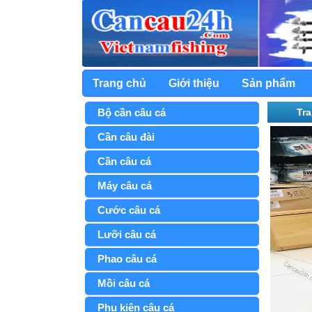
Trang chủ
Giới thiệu
Sản phẩm
Bộ cần câu cá
Tr
Să
Cần câu đài
Cần câu cá
Máy câu cá
Cước câu cá
Lưỡi câu cá
Phao câu cá
Mồi câu cá
Phụ kiện câu cá