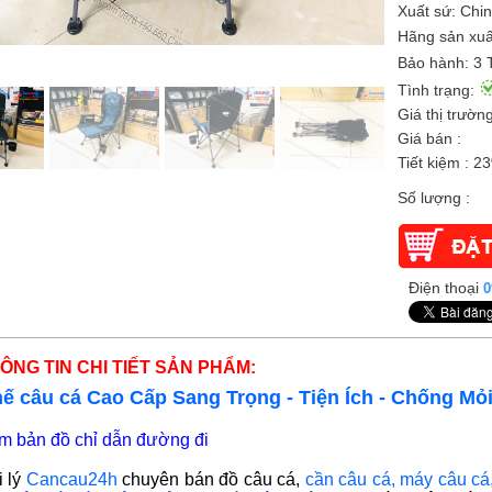
Xuất sứ: Chin
Hãng sản xuấ
Bảo hành: 3 
Tình trạng:
Giá thị trường
Giá bán :
Tiết kiệm : 2
Số lượng :
Điện thoại
0
ÔNG TIN CHI TIẾT SẢN PHẨM:
ế câu cá Cao Cấp Sang Trọng - Tiện Ích - Chống Mỏ
m bản đồ chỉ dẫn đường đi
i lý
Cancau24h
chuyên bán
đồ câu cá,
cần câu cá
,
máy câu cá