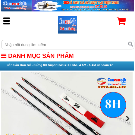
DANH MỤC SẢN PHẨM
Cần Câu Đơn Siêu Cứng 8H Super DWCYH 3.6M - 4.5M - 5.4M Cancau24h
Next