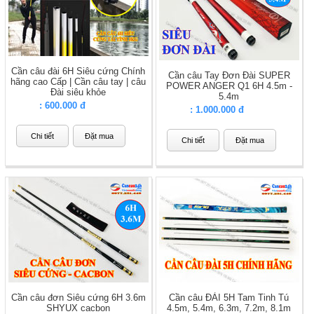
Cần câu đài 6H Siêu cứng Chính
Cần câu Tay Đơn Đài SUPER
hãng cao Cấp | Cần câu tay | câu
POWER ANGER Q1 6H 4.5m -
Đài siêu khỏe
5.4m
Giá
: 600.000 đ
Giá
: 1.000.000 đ
Chi tiết
Đặt mua
Chi tiết
Đặt mua
Cần câu đơn Siêu cứng 6H 3.6m
Cần câu ĐÀI 5H Tam Tinh Tú
SHYUX cacbon
4.5m, 5.4m, 6.3m, 7.2m, 8.1m