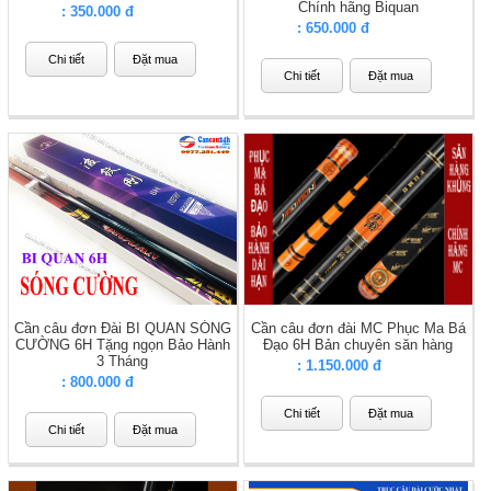
Chính hãng Biquan
Giá
: 350.000 đ
Giá
: 650.000 đ
Chi tiết
Đặt mua
Chi tiết
Đặt mua
Cần câu đơn Đài BI QUAN SÓNG
Cần câu đơn đài MC Phục Ma Bá
CƯỜNG 6H Tặng ngọn Bảo Hành
Đạo 6H Bản chuyên săn hàng
3 Tháng
Giá
: 1.150.000 đ
Giá
: 800.000 đ
Chi tiết
Đặt mua
Chi tiết
Đặt mua