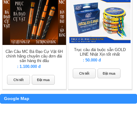
Trục câu đài buộc sẵn GOLD
Cần Câu MC Bá Đạo Cự Vật 6H
LINE Nhật Xịn tốt nhất
chính hãng chuyên câu đơn đài
Giá
: 50.000 đ
săn hàng thi đấu
Giá
: 1.100.000 đ
Chi tiết
Đặt mua
Chi tiết
Đặt mua
Google Map