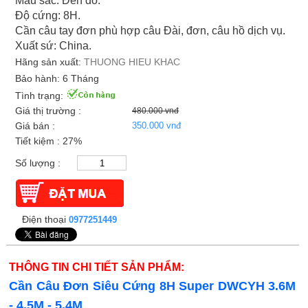
Màu sắc: Đen đỏ.
Độ cứng: 8H.
Cần câu tay đơn phù hợp câu Đài, đơn, câu hồ dịch vụ.
Xuất sứ: China.
Hãng sản xuất:
THUONG HIEU KHAC
Bảo hành: 6 Tháng
Tình trạng:
Giá thị trường :
480.000 vnđ
Giá bán :
350.000 vnđ
Tiết kiệm : 27%
Số lượng :
Điện thoại
0977251449
THÔNG TIN CHI TIẾT SẢN PHẨM:
Cần Câu Đơn Siêu Cứng 8H Super DWCYH 3.6M
- 4.5M - 5.4M