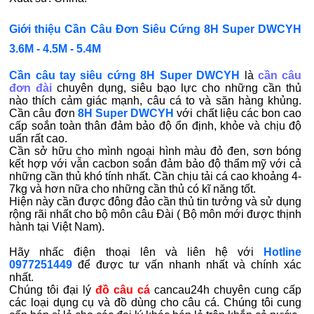
Giới thiệu Cần Câu Đơn Siêu Cứng 8H Super DWCYH
3.6M - 4.5M - 5.4M
Cần câu tay siêu cứng 8H Super DWCYH
là
cần câu
đơn đài
chuyên dụng, siêu bạo lực cho những cần thủ
nào thích cảm giác mạnh, câu cá to và săn hàng khủng.
Cần câu đơn
8H Super DWCYH
với chất liệu các bon cao
cấp soắn toàn thân đảm bảo độ ổn định, khỏe và chịu độ
uấn rất cao.
Cần sở hữu cho mình ngoại hình màu đỏ đen, sơn bóng
kết hợp với vẫn cacbon soắn đảm bảo độ thẩm mỹ với cả
những cần thủ khó tính nhất. Cần chịu tải cá cao khoảng 4-
7kg và hơn nữa cho những cần thủ có kĩ năng tốt.
Hiện này cần được đông đảo cần thủ tin tưởng và sử dụng
rộng rãi nhất cho bộ môn câu Đài ( Bộ môn mới được thịnh
hành tại Việt Nam).
Hãy nhấc điện thoại lên và liên hệ với
Hotline
0977251449
để được tư vấn nhanh nhất và chính xác
nhất.
Chúng tôi đại lý
đồ câu cá
cancau24h chuyên cung cấp
các loại dụng cụ và đồ dùng cho câu cá. Chúng tôi cung