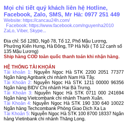
Mọi chi tiết quý khách liên hệ Hotline,
Facebook, Zalo, SMS, Mr Hà: 0977 251 449
Website:
https://cancau24h.com/
Facebook:
https://www.facebook.com/nguyenha2010
ZaLo, Viber, Skype...
Địa chỉ
:
Số 128D, Ngõ 78, Tổ 12, Phố Mậu Lương,
Phường Kiến Hưng, Hà Đông, TP Hà Nội ( Tổ 12 cạnh số
135 Mậu Lương)
Ship hàng COD toàn quốc thanh toán khi nhận hàng.
HỆ THỐNG TÀI KHOẢN
Tài khoản 1:
Nguyễn Ngọc Hà STK 2200 2051 77377
Ngân hàng Agribank chi nhánh Nam Hà Tây.
Tài Khoản 2:
Nguyễn Ngọc Hà STK 1211 00000 96356
Ngân hàng BIDV Chi nhánh Hai Bà Trưng.
Tài Khoản 3:
Nguyễn Ngọc Hà STK 0711 000 241694
Ngân hàng Vietcombank chi nhánh Thanh Xuân.
Tài Khoản 4
:
Nguyễn Ngọc Hà STK 190 330 640 10022
Ngân hàng Techcombank Phòng Giao Dịch Xa La
Tài Khoản 5
:
Nguyễn Ngọc Hà STK 100 8700 18337 Ngân
hàng Vietinbank chi nhánh Thăng Long.