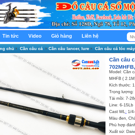
Tin tức
Video
Giỏ hàng
Liên hệ
ang chủ
Cần câu cá
Cần câu lancer, lure
Cần câu cá lóc má
ang Daiwa
Cần câu c
702MHFB,
Model: Cần 
MHFB ( 2.1M
Kích thước: 
Trọng lượng:
Tải mồi: 7-28
Line: 6-15Lb
Cast WL
:
1/4
Màu đen, Chất
Phù hợp đánh 
Xuất sứ: Dai