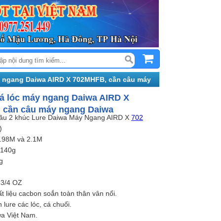
y ngang Daiwa AIRD X 702MHFB, cần câu máy
á lóc máy ngang Daiwa AIRD X
 cần câu máy ngang Daiwa
câu 2 khúc Lure Daiwa Máy Ngang AIRD X
702
)
1.98M và 2.1M
 140g
g
-3/4 OZ
 liệu cacbon soắn toàn thân vân nổi.
lure các lóc, cá chuối.
wa Việt Nam.