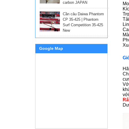
carbon JAPAN
Mo
Kí
Tr
Cần câu Daiwa Phantom
Tải
CP 35-425 | Phantom
Lin
Surf Competition 35-425
Ca
New
Màu
Phù
Xu
Google Map
Gi
Hãy
Ch
cun
Vớ
kh
vớ
Rấ
Dướ