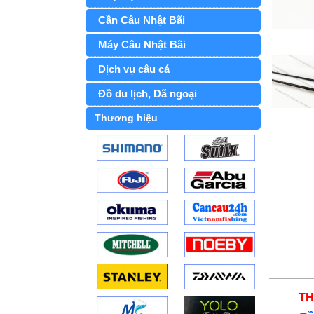
Cần Câu Nhật Bãi
Máy Câu Nhật Bãi
Dịch vụ câu cá
Đồ du lịch, Dã ngoại
Thương hiệu
TH