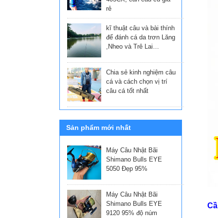
rẻ
kĩ thuật câu và bài thính
để đánh cá da trơn Lăng
,Nheo và Trê Lai…
Chia sẻ kinh nghiệm câu
cá và cách chọn vị trí
câu cá tốt nhất
Sản phẩm mới nhất
Máy Câu Nhật Bãi
Shimano Bulls EYE
5050 Đẹp 95%
Máy Câu Nhật Bãi
Shimano Bulls EYE
Cầ
9120 95% độ núm