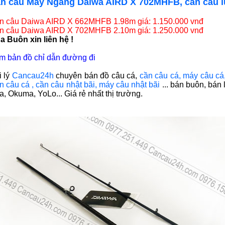
n câu Máy Ngang Daiwa AIRD X 702MHFB, cần câu l
n câu Daiwa AIRD X 662MHFB 1.98m giá: 1.150.000 vnđ
n câu Daiwa AIRD X 702MHFB 2.10m giá: 1.250.000 vnđ
a Buôn xin liên hệ !
m bản đồ chỉ dẫn đường đi
i lý
Cancau24h
chuyên bán
đồ câu cá,
cần câu cá
,
máy câu cá
n câu cá
,
cần câu nhật bãi
,
máy câu nhật bãi
... bán buôn, bán
a, Okuma, YoLo... Giá rẻ nhất thị trường.