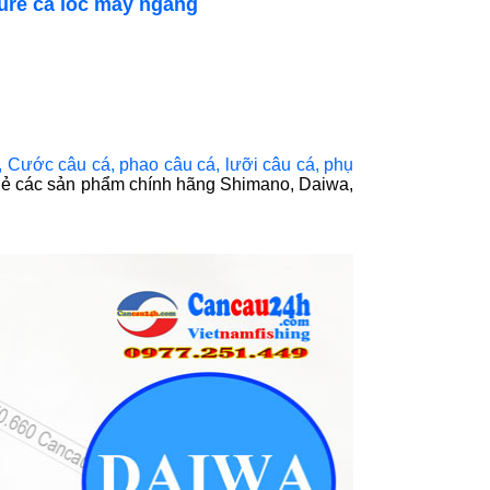
ure cá lóc máy ngang
,
Cước câu cá
,
phao câu cá
,
lưỡi câu cá
,
phụ
 lẻ các sản phẩm chính hãng Shimano, Daiwa,