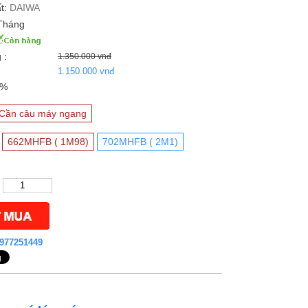
t:
DAIWA
Tháng
 :
1.350.000 vnđ
1.150.000 vnđ
4%
Cần câu máy ngang
662MHFB ( 1M98)
702MHFB ( 2M1)
977251449