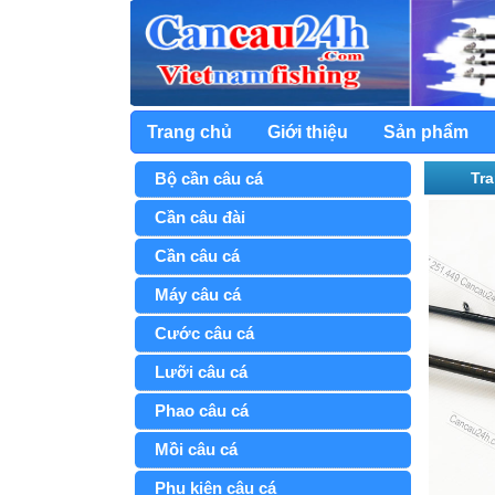
Trang chủ
Giới thiệu
Sản phẩm
Bộ cần câu cá
Tr
ng
Cần câu đài
Cần câu cá
Máy câu cá
Cước câu cá
Lưỡi câu cá
Phao câu cá
Mồi câu cá
Phụ kiện câu cá