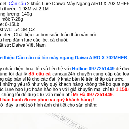
del:
Cần câu
2 khúc Lure Daiwa Máy Ngang AIRD X 702 MHFB 
ch thước: 1.98M và 2.1M
ọng lượng: 140g
 mồi: 7-28g
e: 6-15Lb
st WL
:
1/4-3/4 OZ
 đen, Chất liệu cacbon soắn toàn thân vân nổi.
 hợp đánh lure các lóc, cá chuối.
ất sứ: Daiwa Việt Nam.
ới thiệu Cần câu cá lóc máy ngang Daiwa AIRD X 702MHFB
 nhấc điện thoại lên và liên hệ với
Hotline 0977251449
để đượ
úng tôi đại lý
đồ câu cá
cancau24h chuyên cung cấp các loại
g cấp bán sỉ lẻ cho các đại lý khác bán lẻ trên khắp cả nước.
i những yếu tố như vậy quý khách hàng không thể bỏ qua ng
úc Lure bạo lực
hoàn hảo hơn với giá khuyến mại chỉ từ
1.150
i chúng tôi để được tư vấn miễn phí
Mr Hà 0977251449.
t hân hạnh được phục vụ quý khách hàng !
i đây là một số hình ảnh chi tiết cho sản phẩm: