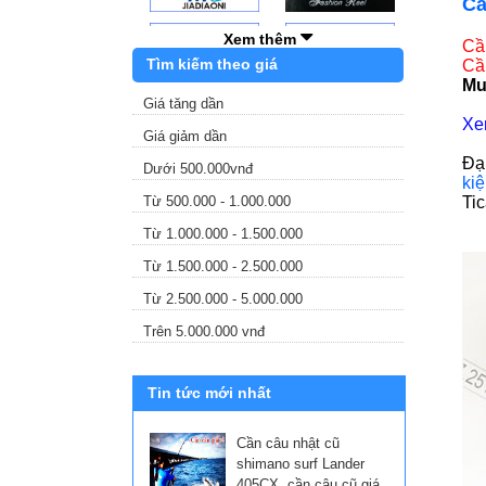
Cầ
Xem thêm
Cầ
Tìm kiếm theo giá
Cầ
Mu
Giá tăng dần
Xe
Giá giảm dần
Đạ
Dưới 500.000vnđ
kiệ
Tic
Từ 500.000 - 1.000.000
Từ 1.000.000 - 1.500.000
Từ 1.500.000 - 2.500.000
Từ 2.500.000 - 5.000.000
Trên 5.000.000 vnđ
Tin tức mới nhất
Cần câu nhật cũ
shimano surf Lander
405CX, cần câu cũ giá