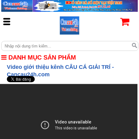
DANH MỤC SẢN PHẨM
Video giới thiệu kênh CÂU CÁ GIẢI TRÍ -
Cancau24h.com