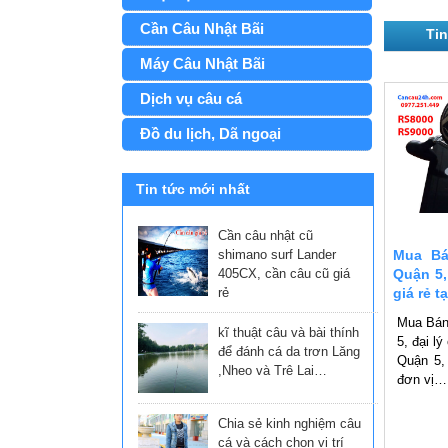
Cần Câu Nhật Bãi
Tin
Máy Câu Nhật Bãi
Dịch vụ câu cá
Đồ du lịch, Dã ngoại
Tin tức mới nhất
Cần câu nhật cũ
shimano surf Lander
Mua Bá
405CX, cần câu cũ giá
Quận 5,
rẻ
giá rẻ t
Mua Bán
kĩ thuật câu và bài thính
5, đại lý
để đánh cá da trơn Lăng
Quận 5,
,Nheo và Trê Lai…
đơn vị…
Chia sẻ kinh nghiệm câu
cá và cách chọn vị trí