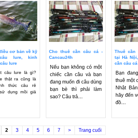
iều cơ bản về kỹ
Cho thuê cần câu cá -
Thuê cần 
câu lure, kinh
Cancau24h
tại Hà Nội
câu lure
cần câu cá
Nếu bạn không có một
t câu lure là gì?
Bạn đang
chiếc cần câu và bạn
e thật ra cũng là
thuê một 
đang muốn đi câu dùng
nh thức câu rê
Nhật Bản 
bạn bè thì phải làm
sử dụng mồi giả
hãy đến v
sao? Câu trả…
đồ…
2
3
4
5
6
7
>
Trang cuối