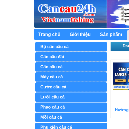
Trang chủ
Giới thiệu
Sản phẩm
Dan
Bộ cần câu cá
Cần câu đài
Cần câu cá
Máy câu cá
Cước câu cá
Lưỡi câu cá
Phao câu cá
Hướng 
Mồi câu cá
Phụ kiện câu cá