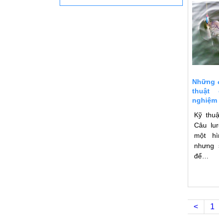
Những đ
thuật 
nghiệm 
Kỹ thuậ
Câu lur
một hì
nhưng 
để…
<
1