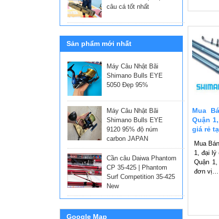
câu cá tốt nhất
Sản phẩm mới nhất
Máy Câu Nhật Bãi
Shimano Bulls EYE
5050 Đẹp 95%
Mua Bá
Máy Câu Nhật Bãi
Quận 1,
Shimano Bulls EYE
giá rẻ t
9120 95% độ núm
carbon JAPAN
Mua Bán
1, đại lý
Cần câu Daiwa Phantom
Quận 1,
CP 35-425 | Phantom
đơn vị…
Surf Competition 35-425
New
Google Map