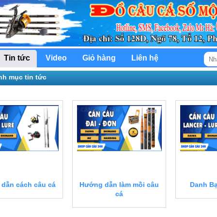
Tin tức
Video
Giỏ hàng
Liên hệ
h mục tin tức
dẫn cách câu cá
Hướng dẫn làm mồi câu
Danh Bạ
cá