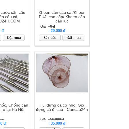
 cước cần câu
Khoen cần câu cá /Khoen
ẻo câu cá,
FUJI cao cấp/ Khoen cần
U24H.COM
câu lục
Giá
: 0 đ
0 đ
Giá
: 20.000 đ
Đặt mua
Chi tiết
Đặt mua
 nốc, Chống cần
Túi đựng cá cỡ nhỏ, Giỏ
 rẻ tại Hà Nội
đựng cá đi câu - Cancau24h
0 đ
Giá
: 50.000 đ
00 đ
Giá
: 35.000 đ