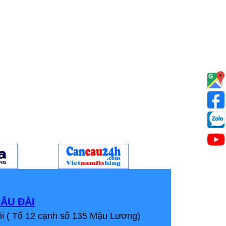
ÂU ĐÀI
i ( Tổ 12 cạnh số 135 Mậu Lương)