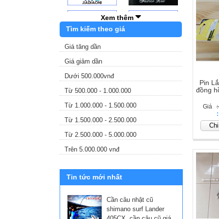
Xem thêm
Tìm kiếm theo giá
Giá tăng dần
Giá giảm dần
Dưới 500.000vnđ
Pin L
đồng hồ
Từ 500.000 - 1.000.000
Từ 1.000.000 - 1.500.000
Giá
:
Giá
Từ 1.500.000 - 2.500.000
Chi 
Từ 2.500.000 - 5.000.000
Trên 5.000.000 vnđ
Tin tức mới nhất
Cần câu nhật cũ
shimano surf Lander
405CX, cần câu cũ giá