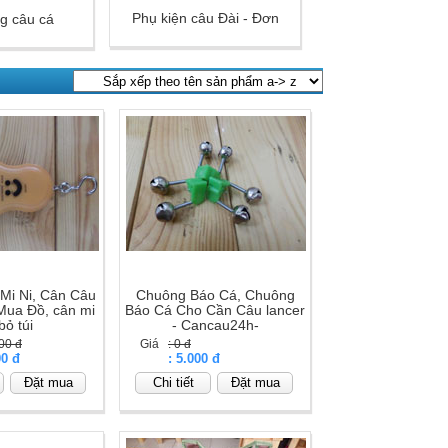
Phụ kiện câu Đài - Đơn
ng câu cá
 Mi Ni, Cân Câu
Chuông Báo Cá, Chuông
Mua Đồ, cân mi
Báo Cá Cho Cần Câu lancer
bỏ túi
- Cancau24h-
00 đ
Giá
: 0 đ
00 đ
Giá
: 5.000 đ
Đặt mua
Chi tiết
Đặt mua