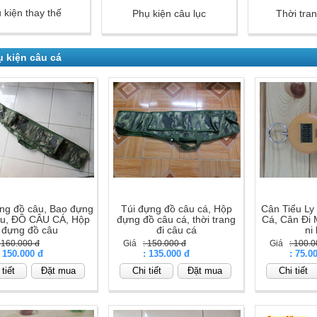
 kiện thay thế
Phụ kiện câu lục
Thời tra
 kiện câu cá
ng đồ câu, Bao đựng
Túi đựng đồ câu cá, Hộp
Cân Tiểu Ly
âu, ĐỒ CÂU CÁ, Hộp
đựng đồ câu cá, thời trang
Cá, Cân Đi 
đựng đồ câu
đi câu cá
ni 
: 160.000 đ
Giá
: 150.000 đ
Giá
: 100.0
: 150.000 đ
Giá
: 135.000 đ
Giá
: 75.0
tiết
Đặt mua
Chi tiết
Đặt mua
Chi tiết