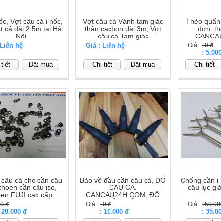
ốc, Vợt câu cá i nốc,
Vợt câu cá Vành tam giác
Thẻo quấn
t cá dài 2.5m tại Hà
thân cacbon dài 3m, Vợt
đơn. th
Nội
câu cá Tam giác
CANCA
 Liên hệ
Giá : Liên hệ
Giá
: 0 đ
Giá
: 5.00
tiết
Đặt mua
Chi tiết
Đặt mua
Chi tiết
câu cá cho cần câu
Bảo về đầu cần câu cá, ĐỒ
Chống cần i
 khoen cần câu iso,
CÂU CÁ.
câu lục giá
en FUJI cao cấp
CANCAU24H.COM, ĐỒ
CÂU BIỂN
 0 đ
Giá
: 0 đ
Giá
: 50.00
: 20.000 đ
Giá
: 10.000 đ
Giá
: 35.0