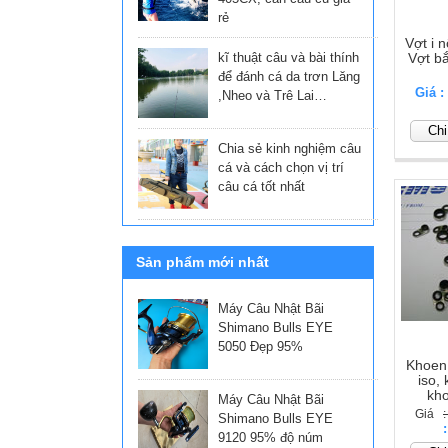
rẻ
Vợt i n
kĩ thuật câu và bài thính
Vợt bắ
để đánh cá da trơn Lăng
Giá :
,Nheo và Trê Lai…
Chi 
Chia sẻ kinh nghiệm câu
cá và cách chọn vị trí
câu cá tốt nhất
Sản phẩm mới nhất
Máy Câu Nhật Bãi
Shimano Bulls EYE
5050 Đẹp 95%
Khoen 
iso,
kho
Máy Câu Nhật Bãi
Giá
:
Shimano Bulls EYE
Giá
9120 95% độ núm