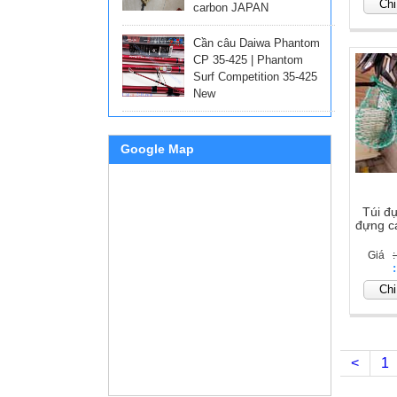
Chi 
carbon JAPAN
Cần câu Daiwa Phantom
CP 35-425 | Phantom
Surf Competition 35-425
New
Google Map
Túi đự
đựng cá
Giá
Giá
Chi 
<
1