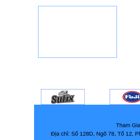
Tham Gia
Địa chỉ: Số 128D, Ngõ 78, Tổ 12,