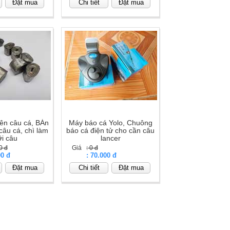
Đặt mua
Chi tiết
Đặt mua
viên câu cá, BÁn
Máy báo cá Yolo, Chuông
 câu cá, chì làm
báo cá điện tử cho cần câu
ỡi câu
lancer
0 đ
Giá
: 0 đ
00 đ
Giá
: 70.000 đ
Đặt mua
Chi tiết
Đặt mua