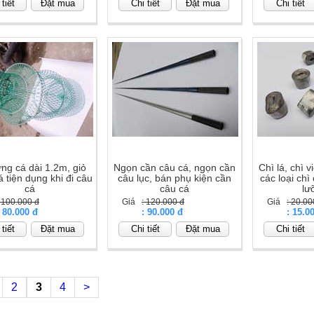
tiết
Đặt mua
Chi tiết
Đặt mua
Chi tiết
ng cá dài 1.2m, giỏ
Ngọn cần câu cá, ngọn cần
Chì lá, chì 
 tiện dụng khi đi câu
câu lục, bán phụ kiện cần
các loại chì
cá
câu cá
lư
: 100.000 đ
Giá
: 120.000 đ
Giá
: 20.00
: 80.000 đ
Giá
: 90.000 đ
Giá
: 15.0
tiết
Đặt mua
Chi tiết
Đặt mua
Chi tiết
2
3
4
>