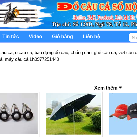
Tin tức
Video
Giỏ hàng
Liên hệ
câu cá, ô câu cá, bao đựng đồ câu, chống cần, ghế câu cá, vợt câu c
cá, máy câu cá.Lh0977251449
Xem thêm