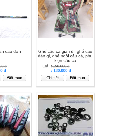
cần câu đơn
Ghế câu cá giàn di, ghế câu
dằn gi, ghế ngồi câu cá, phụ
kiện câu cá
00 đ
Giá
: 150.000 đ
00 đ
Giá
: 130.000 đ
Đặt mua
Chi tiết
Đặt mua