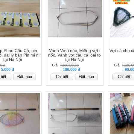
ắp Phao Câu Cá, pin
Vành Vợt i nốc, Miệng vợt i
Vợt cá cho 
, đại lý bán Pin mi ni
nốc, Vành vợt câu cá loại to
tại Hà Nội
tại Hà Nội
 0 đ
Giá
: 130.000 đ
Giá
: 120.0
: 5.000 đ
Giá
: 100.000 đ
Giá
: 90.0
tiết
Đặt mua
Chi tiết
Đặt mua
Chi tiết