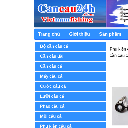
Trang chủ
Giới thiệu
Sản phẩm
Bộ cần câu cá
Phụ kiện 
cần câu 
Cần câu đài
Cần câu cá
Máy câu cá
Cước câu cá
Lưỡi câu cá
Phao câu cá
Mồi câu cá
Phụ kiện câu cá