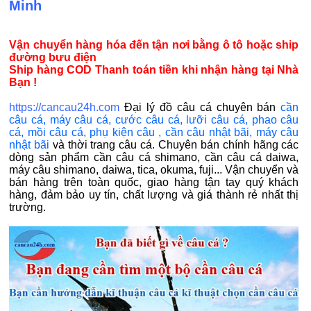
Minh
Vận chuyển hàng hóa đến tận nơi bằng ô tô hoặc ship
đường bưu điện
Ship hàng COD Thanh toán tiền khi nhận hàng tại Nhà
Bạn !
https://cancau24h.com
Đại lý đồ câu cá chuyên bán
cần
câu cá
,
máy câu cá
,
cước câu cá
,
lưỡi câu cá
,
phao câu
cá
,
mồi câu cá
,
phụ kiện câu
,
cần câu nhật bãi
,
máy câu
nhật bãi
và thời trang câu cá. Chuyên bán chính hãng các
dòng sản phẩm cần câu cá shimano, cần câu cá daiwa,
máy câu shimano, daiwa, tica, okuma, fuji... Vận chuyển và
bán hàng trên toàn quốc, giao hàng tận tay quý khách
hàng, đảm bảo uy tín, chất lượng và giá thành rẻ nhất thị
trường.