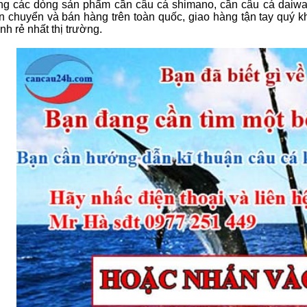
ng các dòng sản phẩm cần câu cá shimano, cần câu cá daiwa, m
n chuyển và bán hàng trên toàn quốc, giao hàng tận tay quý k
nh rẻ nhất thị trường.