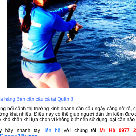
a hàng Bán cần câu cá tại Quận 8
ong bối cảnh thị trường kinh doanh cần câu ngày càng nở rộ, 
ường khá nhiều. Điều này có thể giúp người dân tìm kiếm đư
 khó khăn khi lựa chọn vì không biết nên sử dụng loại cần nào l
y hãy nhanh tay
liên hệ
với chúng tôi
Mr Hà 0977 2
Cancau24h.com