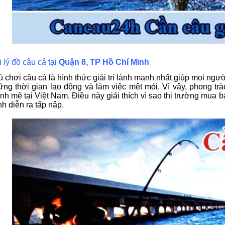
 lý đồ câu cá tại
Quận 8, TP Hồ Chí Minh
 chơi câu cá là hình thức giải trí lành mạnh nhất giúp mọi ngư
ng thời gian lao động và làm việc mệt mỏi. Vì vậy, phong trào
h mẽ tại Việt Nam. Điều này giải thích vì sao thị trường mua b
h diễn ra tấp nập.