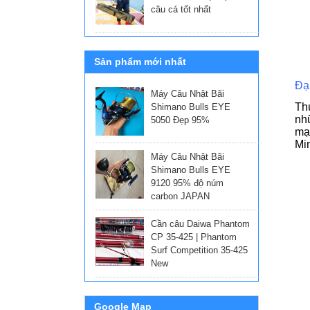
câu cá tốt nhất
Sản phẩm mới nhất
Đại
Máy Câu Nhật Bãi
Thú
Shimano Bulls EYE
nhữ
5050 Đẹp 95%
mạn
Min
Máy Câu Nhật Bãi
Shimano Bulls EYE
9120 95% độ núm
carbon JAPAN
Cần câu Daiwa Phantom
CP 35-425 | Phantom
Surf Competition 35-425
New
Google Map