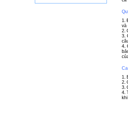
Qu
1. 
và 
2. 
3.
câu
4.
bả
củ
Ca
1.
2. 
3. 
4. 
khi