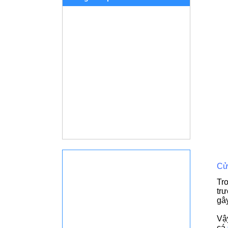
Cử
Tr
tr
gây
Vậ
cá