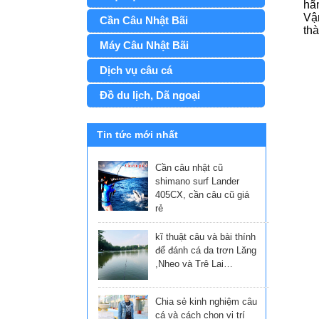
hã
Vậ
Cần Câu Nhật Bãi
thà
Máy Câu Nhật Bãi
Dịch vụ câu cá
Đồ du lịch, Dã ngoại
Tin tức mới nhất
Cần câu nhật cũ
shimano surf Lander
405CX, cần câu cũ giá
rẻ
kĩ thuật câu và bài thính
để đánh cá da trơn Lăng
,Nheo và Trê Lai…
Chia sẻ kinh nghiệm câu
cá và cách chọn vị trí