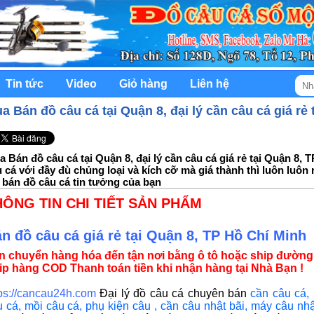
Tin tức
Video
Giỏ hàng
Liên hệ
a Bán đồ câu cá tại Quận 8, đại lý cần câu cá giá rẻ 
 Bán đồ câu cá tại Quận 8, đại lý cần câu cá giá rẻ tại Quận 8,
 cá với đầy đù chủng loại và kích cỡ mà giá thành thì luôn luôn 
 bán đồ câu cá tin tưởng của bạn
HÔNG TIN CHI TIẾT SẢN PHẨM
n đồ câu cá giá rẻ tại Quận 8, TP Hồ Chí Minh
n chuyển hàng hóa đến tận nơi bằng ô tô hoặc ship đường
ip hàng COD Thanh toán tiền khi nhận hàng tại Nhà Bạn !
tps://cancau24h.com
Đại lý đồ câu cá chuyên bán
cần câu cá
,
u cá
,
mồi câu cá
,
phụ kiện câu
,
cần câu nhật bãi
,
máy câu nhậ