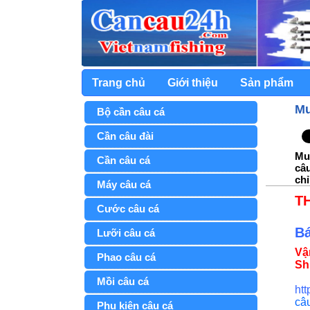
Trang chủ
Giới thiệu
Sản phẩm
Mu
Bộ cần câu cá
Cần câu đài
Mua
Cần câu cá
câu
chỉ
Máy câu cá
T
Cước câu cá
Bá
Lưỡi câu cá
Vậ
Phao câu cá
Sh
Mồi câu cá
ht
câ
Phụ kiện câu cá