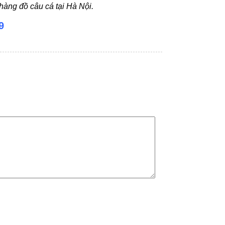
àng đồ câu cá tại Hà Nội.
9