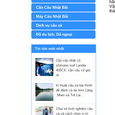
hã
Vậ
Cần Câu Nhật Bãi
thà
Máy Câu Nhật Bãi
Dịch vụ câu cá
Đồ du lịch, Dã ngoại
Tin tức mới nhất
Cần câu nhật cũ
shimano surf Lander
405CX, cần câu cũ giá
rẻ
kĩ thuật câu và bài thính
để đánh cá da trơn Lăng
,Nheo và Trê Lai…
Chia sẻ kinh nghiệm câu
cá và cách chọn vị trí