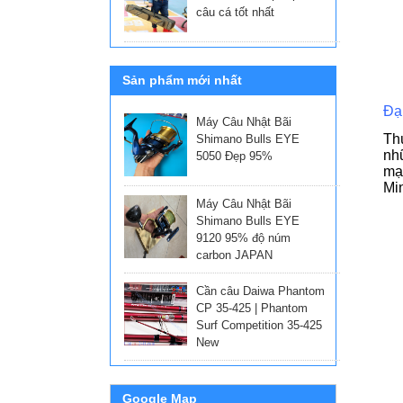
câu cá tốt nhất
Sản phẩm mới nhất
Đại
Máy Câu Nhật Bãi
Thú
Shimano Bulls EYE
nhữ
5050 Đẹp 95%
mạn
Min
Máy Câu Nhật Bãi
Shimano Bulls EYE
9120 95% độ núm
carbon JAPAN
Cần câu Daiwa Phantom
CP 35-425 | Phantom
Surf Competition 35-425
New
Google Map