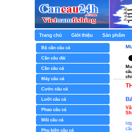
Trang chủ
Giới thiệu
Sản phẩm
Mu
Bộ cần câu cá
Cần câu đài
Mua
Cần câu cá
câu
chỉ
Máy câu cá
T
Cước câu cá
Bá
Lưỡi câu cá
Vậ
Phao câu cá
Sh
Mồi câu cá
ht
câ
Phụ kiện câu cá