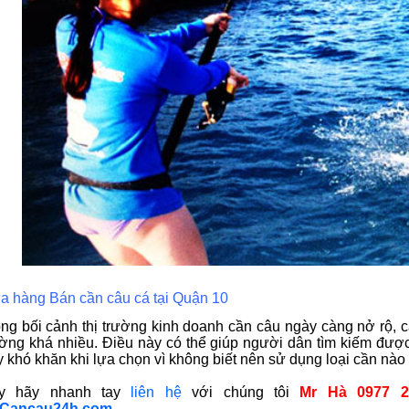
a hàng Bán cần câu cá tại Quận 10
ong bối cảnh thị trường kinh doanh cần câu ngày càng nở rộ, 
ường khá nhiều. Điều này có thể giúp người dân tìm kiếm đư
 khó khăn khi lựa chọn vì không biết nên sử dụng loại cần nào l
y hãy nhanh tay
liên hệ
với chúng tôi
Mr Hà 0977 2
Cancau24h.com