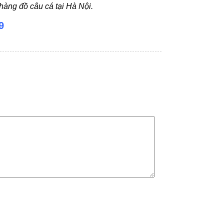
àng đồ câu cá tại Hà Nội.
9