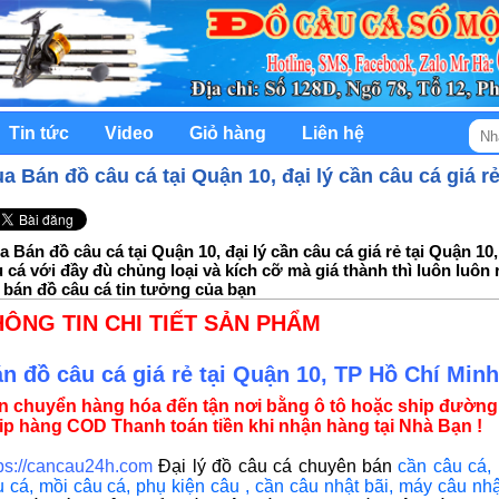
Tin tức
Video
Giỏ hàng
Liên hệ
a Bán đồ câu cá tại Quận 10, đại lý cần câu cá giá r
 Bán đồ câu cá tại Quận 10, đại lý cần câu cá giá rẻ tại Quận 1
 cá với đầy đù chủng loại và kích cỡ mà giá thành thì luôn luôn 
 bán đồ câu cá tin tưởng của bạn
HÔNG TIN CHI TIẾT SẢN PHẨM
n đồ câu cá giá rẻ tại Quận 10, TP Hồ Chí Minh
n chuyển hàng hóa đến tận nơi bằng ô tô hoặc ship đường
ip hàng COD Thanh toán tiền khi nhận hàng tại Nhà Bạn !
tps://cancau24h.com
Đại lý đồ câu cá chuyên bán
cần câu cá
,
u cá
,
mồi câu cá
,
phụ kiện câu
,
cần câu nhật bãi
,
máy câu nhậ