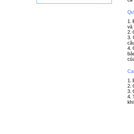
Qu
1. 
và 
2. 
3.
câu
4.
bả
củ
Ca
1.
2. 
3. 
4. 
khi