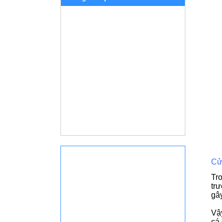
Cử
Tr
tr
gây
Vậ
cá