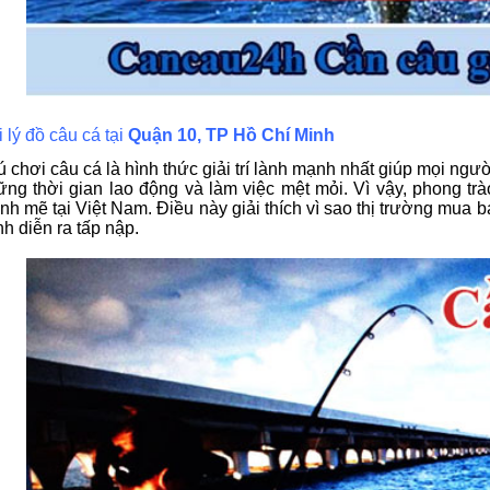
 lý đồ câu cá tại
Quận 10, TP Hồ Chí Minh
 chơi câu cá là hình thức giải trí lành mạnh nhất giúp mọi ngư
ng thời gian lao động và làm việc mệt mỏi. Vì vậy, phong trào
h mẽ tại Việt Nam. Điều này giải thích vì sao thị trường mua b
h diễn ra tấp nập.