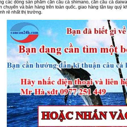
ng các dòng sản phẩm cần câu cá shimano, cần câu cá daiwa, m
n chuyển và bán hàng trên toàn quốc, giao hàng tận tay quý k
nh rẻ nhất thị trường.