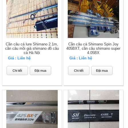
Cần câu cá lure Shimano 2.1m,
Cần câu cá Shimano Spin Joy
cần câu mồi giả shimano đồ câu
405BXT, cần câu shimano super
cá Hà Nội
4.05BX
Giá : Liên hệ
Giá : Liên hệ
Chi tiết
Đặt mua
Chi tiết
Đặt mua
Đồ câu cá hãng Shimano luôn khẳng định vị thế của mình ở
bộ môn câu cá tại Việt Nam. Tuy nhiên đồ câu cá Chính