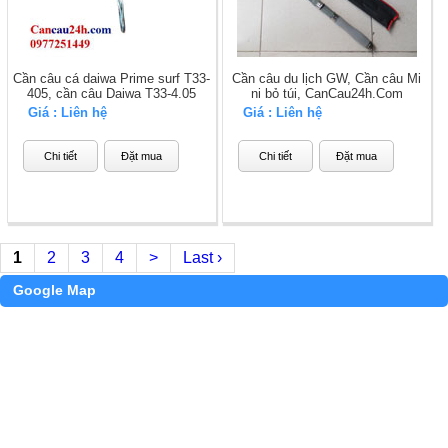
Cần câu cá daiwa Prime surf T33-
Cần câu du lịch GW, Cần câu Mi
405, cần câu Daiwa T33-4.05
ni bỏ túi, CanCau24h.Com
Giá : Liên hệ
Giá : Liên hệ
Chi tiết
Đặt mua
Chi tiết
Đặt mua
1
2
3
4
>
Last ›
Google Map