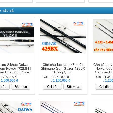
n câu cá
câu 2 khúc Daiwa
Cần câu lục xa bờ 3 khúc
Cần câu tay
tom Power 702MH |
Shimano Surf Gazer 425BX
Heikenggu
câu Phantom Power
Trung Quốc
Cần câu Đ
702MH
K
: 1.700.000 đ
Giá
: 1.250.000 đ
Giá
: 1.350
: 1.500.000 đ
Giá
: 1.150.000 đ
Giá
: 1.20
tiết
Đặt mua
Chi tiết
Đặt mua
Chi tiết
án đồ câu cá, Cần câu cá, can cau ca, cần câu đơn, cần câu m
câu shimano, daiwa. Mr Hà 0977251449
ạn có cái nhìn khái quát nhất thì Shop Cần Câu 24H sẽ gi
ược đông đảo anh em cần thủ tin tưởng sử dụng: