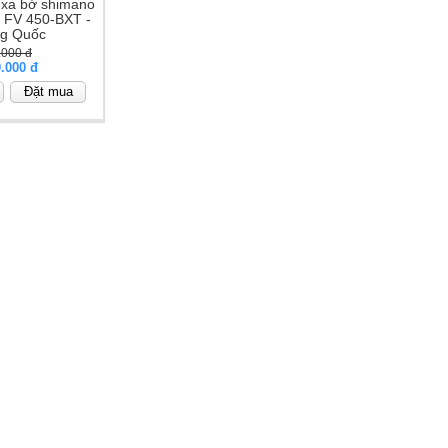
 xa bờ shimano
r FV 450-BXT -
ng Quốc
.000 đ
0.000 đ
Đặt mua