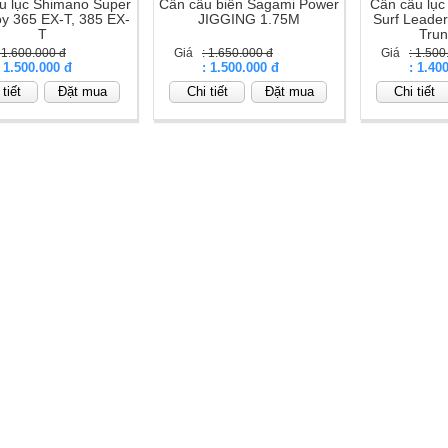
u lục Shimano Super
Cần câu biển Sagami Power
Cần câu lục
trục máy câu cá Shimano được làm cực tốt, bền bỉ khi sử dụng.
oy 365 EX-T, 385 EX-
JIGGING 1.75M
Surf Leade
T
Tru
: 1.600.000 đ
Giá
: 1.650.000 đ
Giá
: 1.500
: 1.500.000 đ
Giá
: 1.500.000 đ
Giá
: 1.40
tiết
Đặt mua
Chi tiết
Đặt mua
Chi tiết