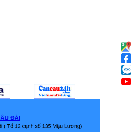
ÂU ĐÀI
i ( Tổ 12 cạnh số 135 Mậu Lương)