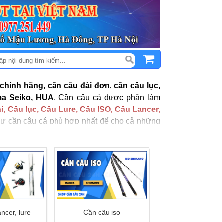
 chính hãng, cần câu đài đơn, cần câu lục,
ma Seiko, HUA
. Cần câu cá được phân làm
i, Câu lục, Câu Lure, Câu ISO, Câu Lancer,
như cần câu cá phù hợp nhất để cho cả những
n thức để chọn lựa cho mình những chiếc
cần
ncer, lure
Cần câu iso