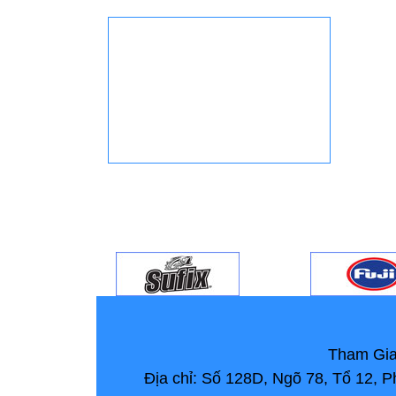
Tham Gia
Địa chỉ: Số 128D, Ngõ 78, Tổ 12,