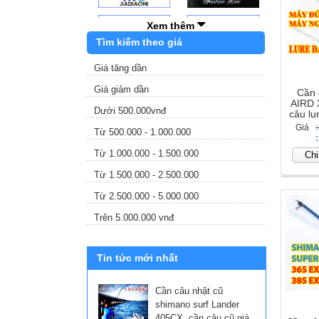
1. Cần 
Cần câu
Xem thêm
thương h
Tìm kiếm theo giá
xuất tru
Giá tăng dần
Shiman
Giá giảm dần
thế giới
Cần 
AIRD 
râu khá 
Dưới 500.000vnđ
câu lu
sống, nh
Giá
Từ 500.000 - 1.000.000
Giá
nghĩ tan
Từ 1.000.000 - 1.500.000
Chi 
ngày làm
Từ 1.500.000 - 2.500.000
hệ gia đ
Từ những
Từ 2.500.000 - 5.000.000
rỡ. Các 
Trên 5.000.000 vnđ
chứng ch
Nói về T
Tin tức mới nhất
được 80%
biến như
Cần câu nhật cũ
là những
shimano surf Lander
là số 1 
405CX, cần câu cũ giá