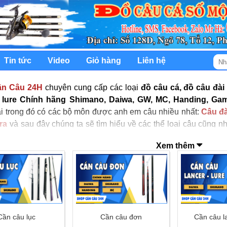
Tin tức
Video
Giỏ hàng
Liên hệ
ần Câu 24H
chuyên cung cấp các loại
đồ câu cá, đồ câu đài
 lure Chính hãng Shimano, Daiwa, GW, MC, Handing, Ga
ại trong đó có các bộ môn được anh em câu nhiều nhất:
Câu đà
ra
và sau đây chúng ta sẽ tìm hiểu về các thể loại câu cũng 
ới học câu cá cũng tìm hiểu và trang bị cho mình những kiế
Xem thêm
hù hợp nhất.
Cần câu lục
Cần câu đơn
Cần câu la