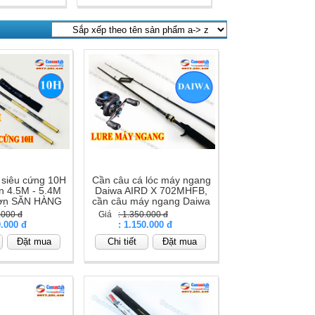
 siêu cứng 10H
Cần câu cá lóc máy ngang
n 4.5M - 5.4M
Daiwa AIRD X 702MHFB,
ơn SĂN HÀNG
cần câu máy ngang Daiwa
HỦNG
.000 đ
Giá
: 1.350.000 đ
0.000 đ
Giá
: 1.150.000 đ
Đặt mua
Chi tiết
Đặt mua
áy, cần câu lục, câu câu lancer, cần câu mồi
ới thiệu một vài hãng cần câu cá Nhật chất