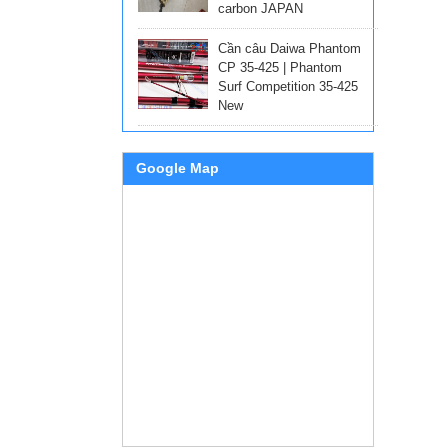
carbon JAPAN
Cần câu Daiwa Phantom
CP 35-425 | Phantom
Surf Competition 35-425
New
Google Map
Đồ câu c
hãng Shi
ngập thị
24H để đ
2. Cần c
Cần câu 
tiến lớn