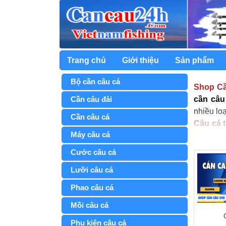
Trang chủ
Giới thiệu
Sản phẩm
Bộ cần câu cá
Shop C
Cần câu đài
cần câu
nhiều lo
Cần câu cá
Câu cá t
Máy câu cá
anh em m
câu cá
p
Cước câu cá
Lưỡi câu cá
Phao câu cá
Mồi câu cá
Phụ kiện câu cá